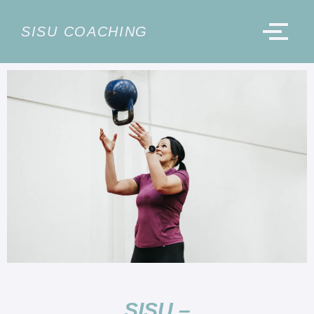
SISU COACHING
SISU –