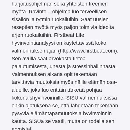
harjoitusohjelman sekä yhteisten treenien
myötä. Ravinto – ohjelma luo terveellisen
sisällön ja rytmin ruokailuihin. Saat uusien
reseptien myötä myös paljon toimivia ideoita
arjen ruokailuihin. Firstbeat Life
hyvinvointianalyysi on käytettävissä koko
valmennuksen ajan (http://www.firstbeat.com).
Sen avulla saat arvokasta tietoa
palautumisesta, unesta ja stressinhallinnasta.
Valmennuksen aikana opit tekemään
tarvittavia muutoksia myös näille elämän osa-
alueille, joka luo erittäin tärkeää pohjaa
kokonaishyvinvoinnille. SISU valmennuksissa
onkin ajatuksena se, että lähdetään tekemään
pysyviä elämäntapamuutoksia hyvinvoinnin
kautta. SISUa se vaatii, mutta on todella sen
arvoista!